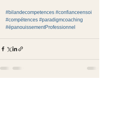
#bilandecompetences
#confianceensoi
#compétences
#paradigmcoaching
#épanouissementProfessionnel
Voir tout
Posts récents