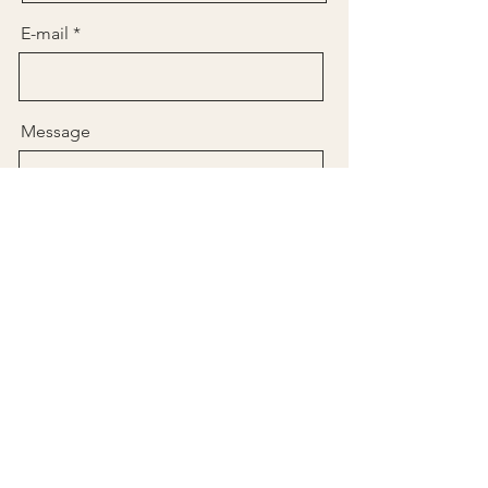
E-mail
Message
Envoyer
Politique de confidentialité
Déclaration d'accessibilité