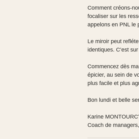
Comment créons-nous 
focaliser sur les re
appelons en PNL le p
Le miroir peut reflé
identiques. C’est s
Commencez dès maint
épicier, au sein de 
plus facile et plus ag
Bon lundi et belle s
Karine MONTOURC
Coach de managers, d