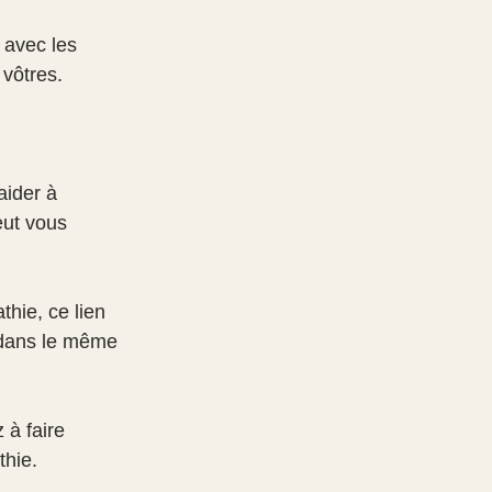
 avec les 
 vôtres.
aider à 
eut vous 
thie, ce lien 
 dans le même 
à faire 
thie.