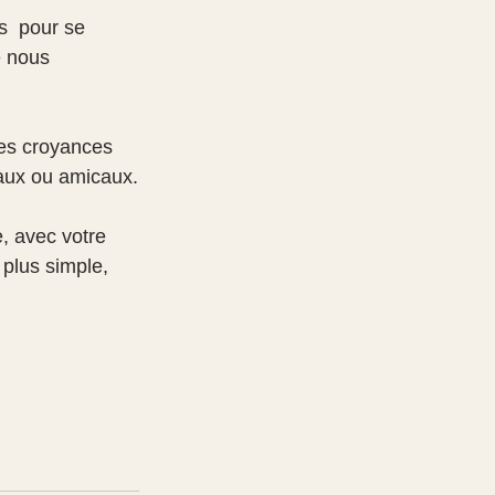
  pour se 
e nous 
des croyances 
iaux ou amicaux.
, avec votre 
plus simple, 