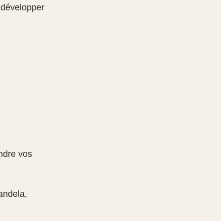
 développer 
ndre vos 
andela, 