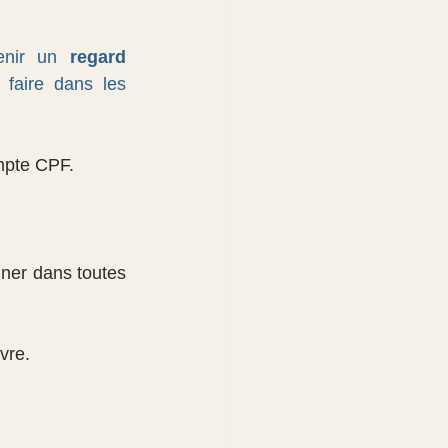
enir un 
regard 
faire dans les 
mpte CPF.
ner dans toutes 
vre.