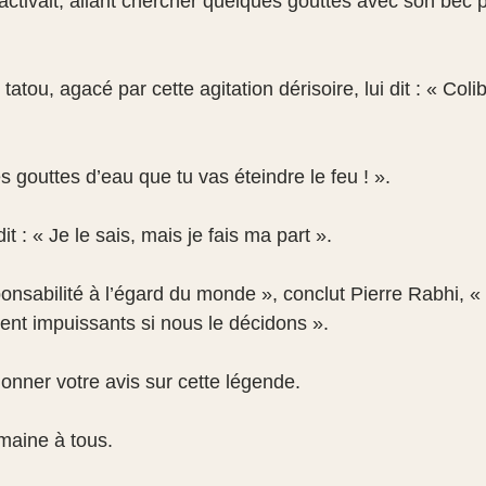
s’activait, allant chercher quelques gouttes avec son bec p
tou, agacé par cette agitation dérisoire, lui dit : « Colib
 gouttes d’eau que tu vas éteindre le feu ! ».
dit : « Je le sais, mais je fais ma part ».
ponsabilité à l’égard du monde », conclut Pierre Rabhi, «
nt impuissants si nous le décidons ».
onner votre avis sur cette légende.
emaine à tous.