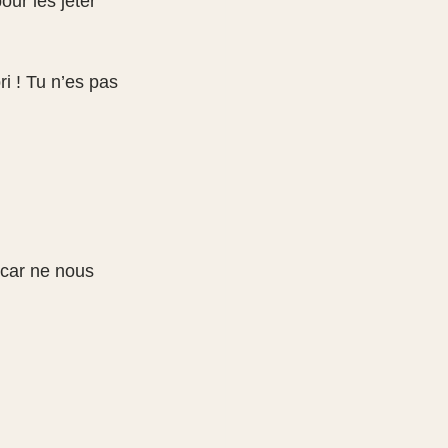
our les jeter 
ri ! Tu n’es pas 
 car ne nous 