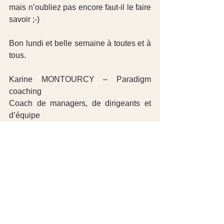
mais n’oubliez pas encore faut-il le faire 
savoir ;-)
Bon lundi et belle semaine à toutes et à 
tous.
Karine MONTOURCY – Paradigm 
coaching
Coach de managers, de dirigeants et 
d’équipe
www.paradigm-coaching.fr
Tel : 06.62.79.95.43
Voir tout
Posts récents